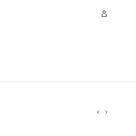



