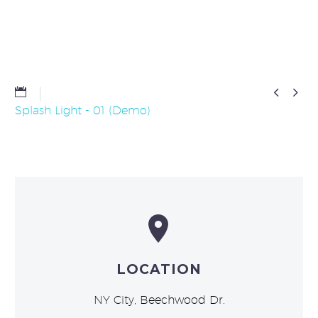


Splash Light - 01 (Demo)


LOCATION
NY City, Beechwood Dr.