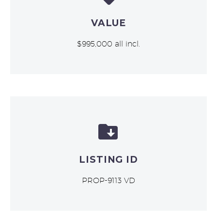
VALUE
$995,000 all incl.


LISTING ID
PROP-9113 VD