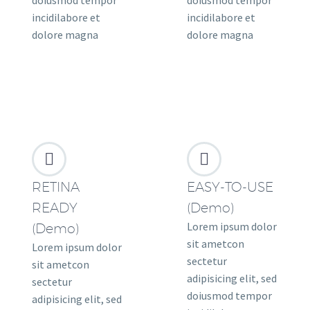
doiusmod tempor
doiusmod tempor
incidilabore et
incidilabore et
dolore magna
dolore magna




RETINA
EASY-TO-USE
READY
(Demo)
Lorem ipsum dolor
(Demo)
sit ametcon
Lorem ipsum dolor
sectetur
sit ametcon
adipisicing elit, sed
sectetur
doiusmod tempor
adipisicing elit, sed