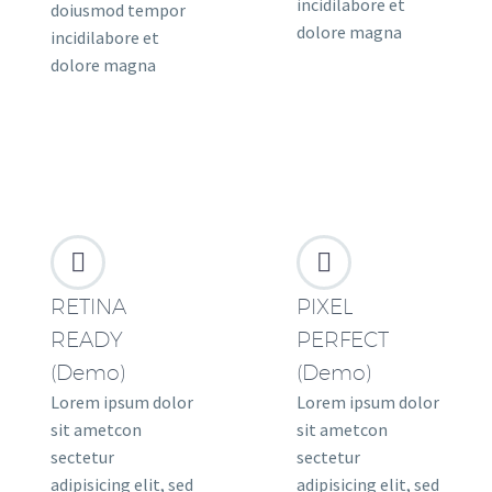
incidilabore et
doiusmod tempor
dolore magna
incidilabore et
dolore magna




RETINA
PIXEL
READY
PERFECT
(Demo)
(Demo)
Lorem ipsum dolor
Lorem ipsum dolor
sit ametcon
sit ametcon
sectetur
sectetur
adipisicing elit, sed
adipisicing elit, sed