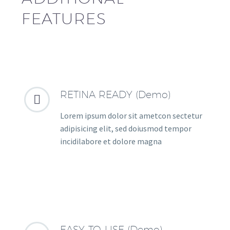
FEATURES
RETINA READY (Demo)


Lorem ipsum dolor sit ametcon sectetur
adipisicing elit, sed doiusmod tempor
incidilabore et dolore magna
EASY-TO-USE (Demo)