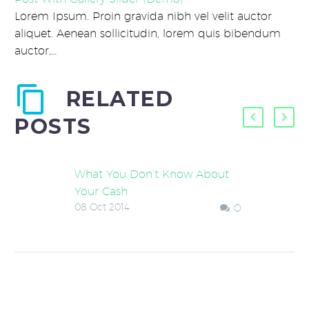
Lorem Ipsum. Proin gravida nibh vel velit auctor
aliquet. Aenean sollicitudin, lorem quis bibendum
auctor,…
RELATED
POSTS
What You Don’t Know About
Your Cash
08 Oct 2014
0
After three decades in the
business, thinking I’d seen it all,
but once when hosting one of
our monthly webinars,…