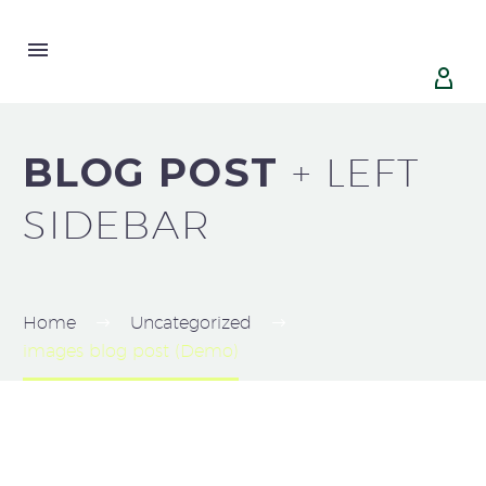


BLOG POST
+ LEFT
SIDEBAR
Home
Uncategorized
images blog post (Demo)